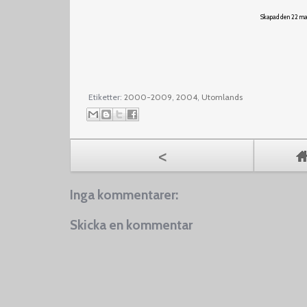
Skapad den 22 ma
Etiketter:
2000-2009
,
2004
,
Utomlands
<
Inga kommentarer:
Skicka en kommentar