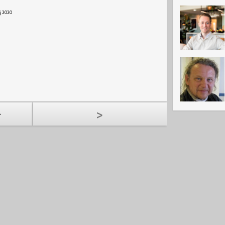
j 2020
>