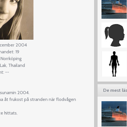
ecember 2004
nnandet: 19
 Norrköping
 Lak, Thailand
t: --
De mest läs
 tsunamin 2004.
 åt frukost på stranden när flodvågen
te hittats.