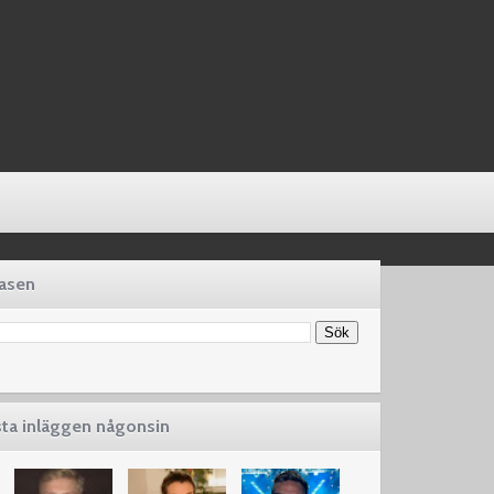
basen
sta inläggen någonsin