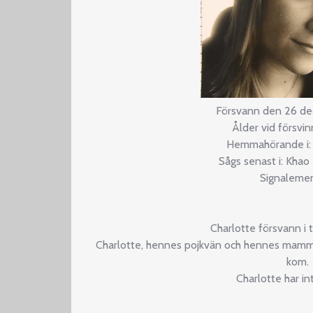
Försvann den 26 d
Ålder vid försvi
Hemmahörande i:
Sågs senast i: Khao
Signalemen
Charlotte försvann i
Charlotte, hennes pojkvän och hennes mamma
kom.
Charlotte har in