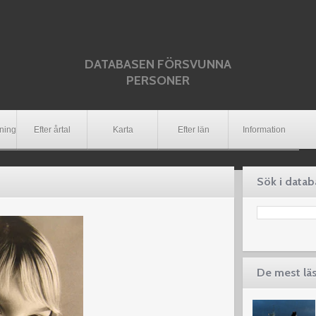
DATABASEN FÖRSVUNNA
PERSONER
dning
Efter årtal
Karta
Efter län
Information
Sök i data
De mest lä