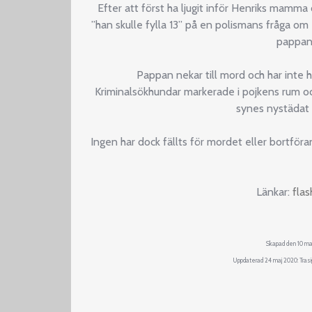
Efter att först ha ljugit inför Henriks mamma
”han skulle fylla 13” på en polismans fråga om
pappan
Pappan nekar till mord och har inte h
Kriminalsökhundar markerade i pojkens rum oc
synes nystädat 
Ingen har dock fällts för mordet eller bortföran
Länkar:
fla
Skapad den 10 ma
Uppdaterad 24 maj 2020: Trasi