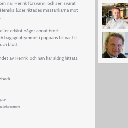
 om när Henrik försvann, och sen svarat
 Henriks ålder riktades misstankarna mot
.
eller erkänt något annat brott.
h bagageutrymmet i pappans bil var till
och blött.
det av Henrik, och han har aldrig hittats.
shback
j 2014
ga länkar borttagna