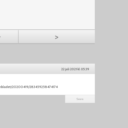
>
22 juli 2021 kl. 05:39
onbladet/20200419/283459258474174
Svara