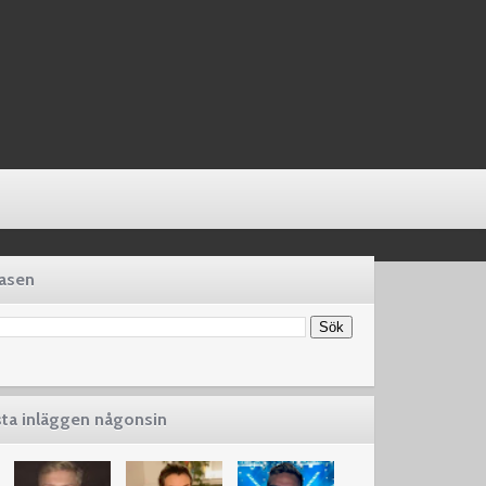
basen
sta inläggen någonsin