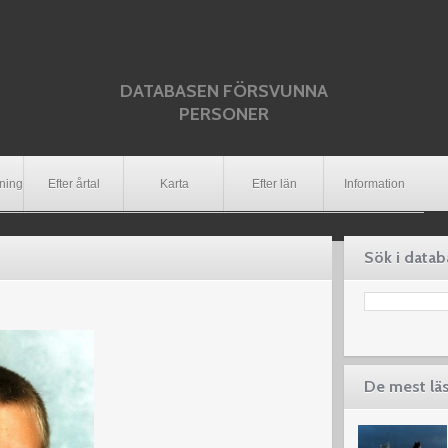
DATABASEN FÖRSVUNNA
PERSONER
dning
Efter årtal
Karta
Efter län
Information
Sök i data
De mest lä