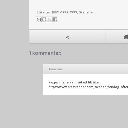
Etiketter:
1990-1999
,
1999
,
Skåne län
<
1 kommentar:
Anonym
Pappan har erkänt vid ett tillfälle.
https://www.pressreader.com/sweden/sondag-aft