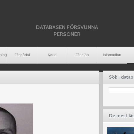
DATABASEN FÖRSVUNNA
PERSONER
dning
Efter årtal
Karta
Efter län
Information
Sök i data
De mest lä