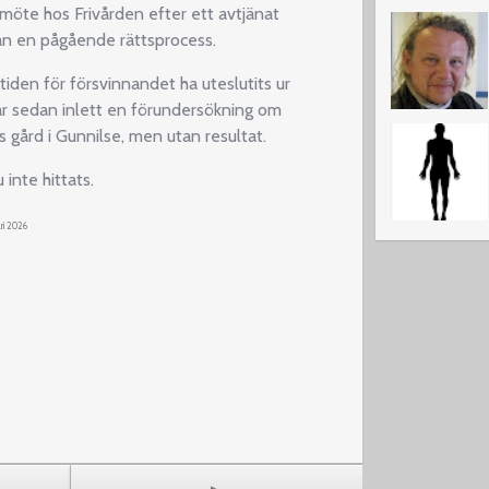
 möte hos Frivården efter ett avtjänat
ån en pågående rättsprocess.
 tiden för försvinnandet ha uteslutits ur
har sedan inlett en förundersökning om
gård i Gunnilse, men utan resultat.
 inte hittats.
ri 2026