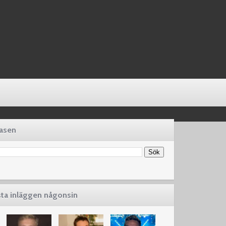
basen
sta inläggen någonsin