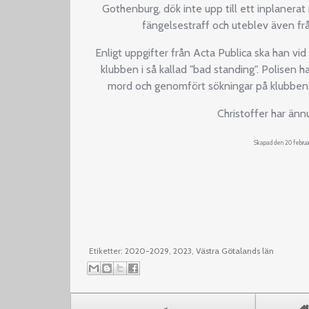
Gothenburg, dök inte upp till ett inplanerat
fängelsestraff och uteblev även fr
Enligt uppgifter från Acta Publica ska han vid
klubben i så kallad "bad standing". Polisen 
mord och genomfört sökningar på klubbens 
Christoffer har ännu
Skapad den 20 februa
Etiketter:
2020-2029
,
2023
,
Västra Götalands län