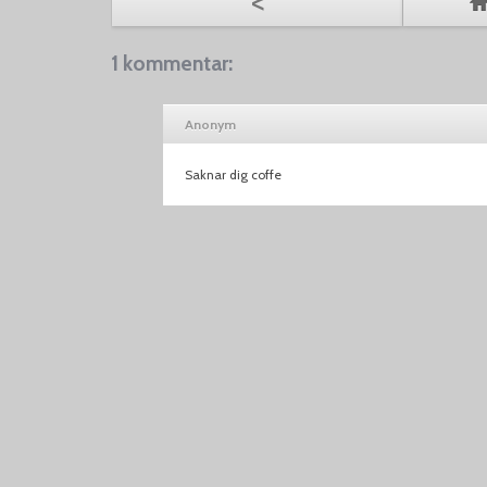
<
1 kommentar:
Anonym
Saknar dig coffe