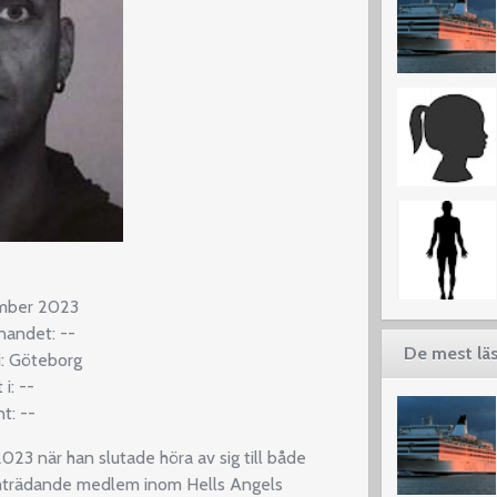
ember 2023
nnandet: --
De mest läs
: Göteborg
 i: --
t: --
023 när han slutade höra av sig till både
mträdande medlem inom Hells Angels