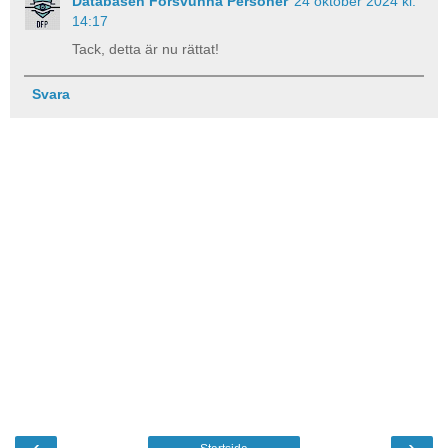
Databasen Försvunna Personer
24 oktober 2024 kl.
14:17
Tack, detta är nu rättat!
Svara
‹
›