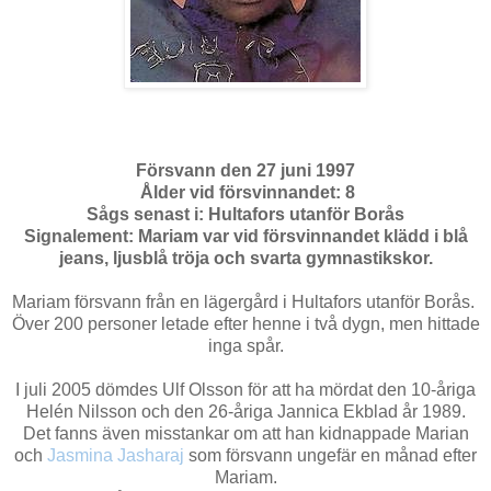
Försvann den 27 juni 1997
Ålder vid försvinnandet: 8
Sågs senast i: Hultafors utanför Borås
Signalement: Mariam var vid försvinnandet klädd i blå
jeans, ljusblå tröja och svarta gymnastikskor.
Mariam försvann från en lägergård i Hultafors utanför Borås.
Över 200 personer letade efter henne i två dygn, men hittade
inga spår.
I juli 2005 dömdes Ulf Olsson för att ha mördat den 10-åriga
Helén Nilsson och den 26-åriga Jannica Ekblad år 1989.
Det fanns även misstankar om att han kidnappade Marian
och
Jasmina Jasharaj
som försvann ungefär en månad efter
Mariam.