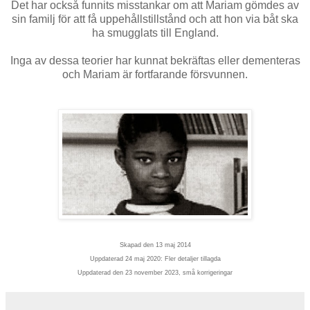
Det har också funnits misstankar om att Mariam gömdes av
sin familj för att få uppehållstillstånd och att hon via båt ska
ha smugglats till England.
Inga av dessa teorier har kunnat bekräftas eller dementeras
och Mariam är fortfarande försvunnen.
Skapad den 13 maj 2014
Uppdaterad 24 maj 2020: Fler detaljer tillagda
Uppdaterad den 23 november 2023, små korrigeringar