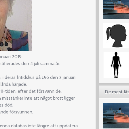
anuari 2019
ntifierades den 4 juli samma år.
n
, i deras fritidshus på Urö den 2 januari
frida härjade.
11-tiden, efter det försvann de.
De mest läs
n misstänker inte att något brott ligger
s död.
rande försvunnen.
enna databas inte längre att uppdatera