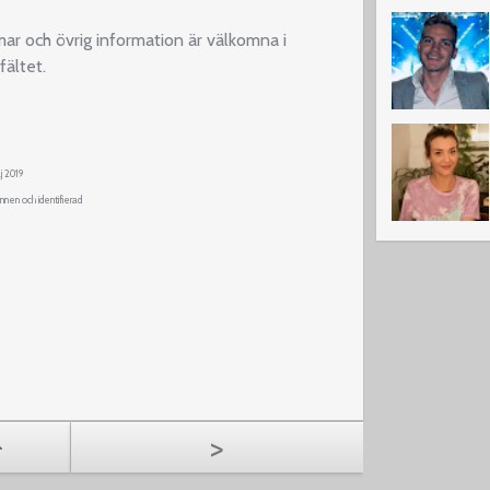
ar och övrig information är välkomna i
ältet.
j 2019
nnen och identifierad
>