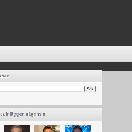
basen
sta inläggen någonsin