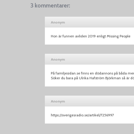
3 kommentarer:
Anonym
Hon är funnen avliden 2019 enligt Missing People
Anonym
På familjesidan.se finns en dödannons på båda m
Söker du bara på Ulrika Hafström Björkman så är 
Anonym
https://sverigesradio.se/artikel/7256997