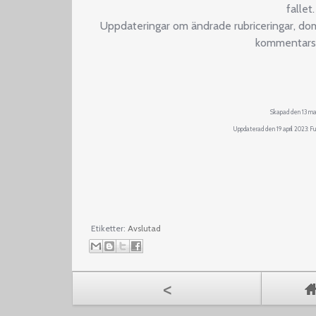
fallet.
Uppdateringar om ändrade rubriceringar, dom
kommentarsf
Skapad den 13 ma
Uppdaterad den 19 april 2023: Fu
Etiketter:
Avslutad
<