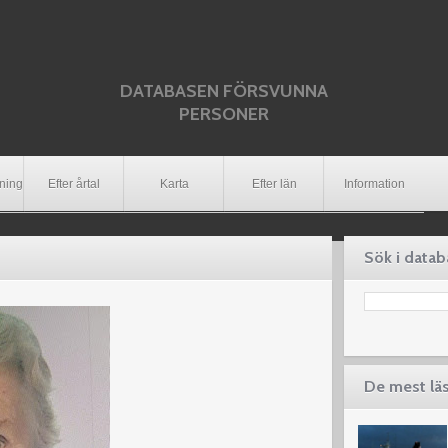
DATABASEN FÖRSVUNNA
PERSONER
dning
Efter årtal
Karta
Efter län
Information
Sök i data
De mest lä