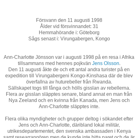
Försvann den 11 augusti 1998
Ålder vid försvinnandet: 31
Hemmahörande i: Göteborg
Sågs senast i: Virungabergen, Kongo
Ann-Charlotte Jönsson var i augusti 1998 på en resa i Afrika
tillsammans med hennes pojkvän
Jens Olsson
.
Den 11 augusti åkte de och ett antal andra turister på en
expedition till Virungabergeni Kongo-Kinshasa där de blev
överfallna av huturebeller från Rwanda.
Sällskapet togs till fånga och hölls gisslan av rebellerna.
Flera av gisslan släpptes senare, bland annat en man från
Nya Zeeland och en kvinna från Kanada, men Jens och
Ann-Charlotte släpptes inte.
Flera olika myndigheter och grupper deltog i sökandet efter
Jens och Ann-Charlotte, däribland lokal militär,
utrikesdepartementet, den svenska ambassaden i Kenya
samt researrangören men de kunde inte hitta paret och de är