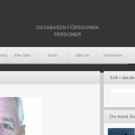
DATABASEN FÖRSVUNNA
PERSONER
dning
Efter årtal
Karta
Efter län
Information
Sök i data
De mest lä