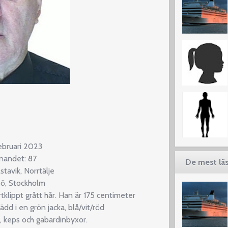
ebruari 2023
nnandet: 87
De mest läs
tavik, Norrtälje
sö, Stockholm
tklippt grått hår. Han är 175 centimeter
ädd i en grön jacka, blå/vit/röd
r, keps och gabardinbyxor.