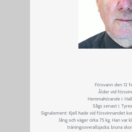
Försvann den 12 f
Ålder vid försvi
Hemmahörande i: Halls
Sågs senast i: Tyre
Signalement: Kjell hade vid försvinnandet kor
lång och väger cirka 75 kg. Han var kl
träningsoverallsjacka, bruna sko