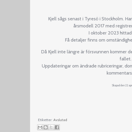
Kjell sågs senast i Tyresö i Stockholm. Ha
årsmodell 2017 med regist
I oktober 2023 hittade
Få detaljer finns om omständighe
Då Kjell inte längre är försvunnen kommer d
fallet.
Uppdateringar om ändrade rubriceringar, dom
kommentarsf
Skapad den 22 apr
Etiketter:
Avslutad