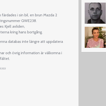
n färdades i sin bil, en brun Mazda 2
reringsnummer QWE238.
s Kjell avliden,
terna kring hans bortgång.
enna databas inte längre att uppdatera
ar och övrig information är välkomna i
ältet.
il 2023