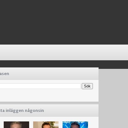
basen
sta inläggen någonsin