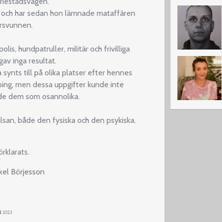
riestadsvägen.
et och har sedan hon lämnade mataffären
örsvunnen.
s, hundpatruller, militär och frivilliga
av inga resultat.
a synts till på olika platser efter hennes
ping, men dessa uppgifter kunde inte
de dem som osannolika.
san, både den fysiska och den psykiska.
rklarats.
kel Börjesson
il 2023