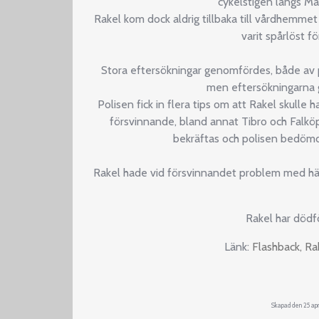
cykelstigen längs Ma
Rakel kom dock aldrig tillbaka till vårdhemm
varit spårlöst f
Stora eftersökningar genomfördes, både av poli
men eftersökningarna g
Polisen fick in flera tips om att Rakel skulle h
försvinnande, bland annat Tibro och Falkö
bekräftas och polisen bedöm
Rakel hade vid försvinnandet problem med häl
Rakel har dödfö
Länk:
Flashback, Ra
Skapad den 25 apr