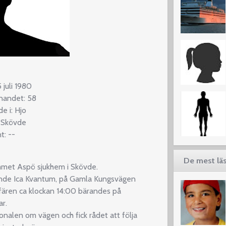
 juli 1980
nnandet: 58
 i: Hjo
: Skövde
t: --
De mest läs
mmet Aspö sjukhem i Skövde.
arande Ica Kvantum, på Gamla Kungsvägen
fären ca klockan 14:00 bärandes på
r.
nalen om vägen och fick rådet att följa