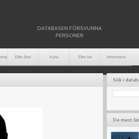
DATABASEN FÖRSVUNNA
PERSONER
dning
Efter årtal
Karta
Efter län
Information
Sök i data
De mest lä