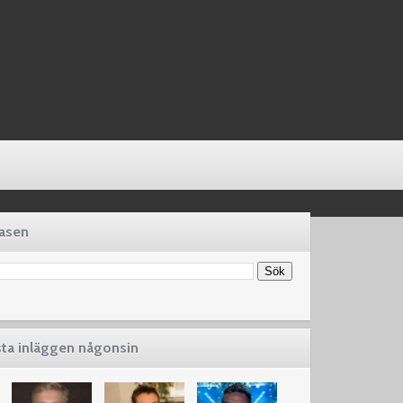
basen
sta inläggen någonsin