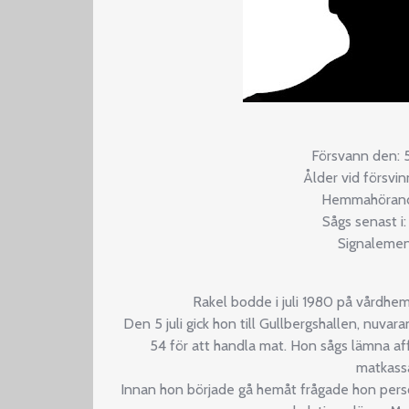
Försvann den: 5
Ålder vid försvi
Hemmahörande
Sågs senast i
Signalemen
Rakel bodde i juli 1980 på vårdhe
Den 5 juli gick hon till Gullbergshallen, nuv
54 för att handla mat. Hon sågs lämna af
matkassa
Innan hon började gå hemåt frågade hon perso