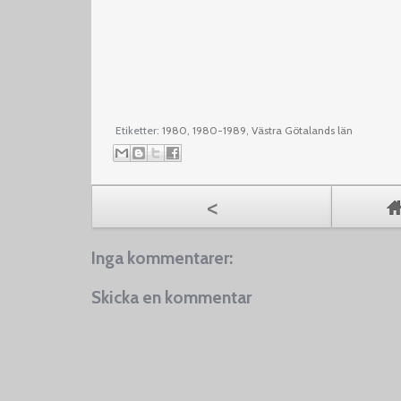
Etiketter:
1980
,
1980-1989
,
Västra Götalands län
<
Inga kommentarer:
Skicka en kommentar