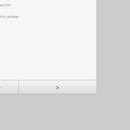
mber 2023
024: Länk tillagd
>