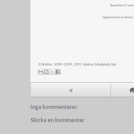
Skapad den 27 nove
Uppdaterad den 24 oktober 2
Etiketter:
2010-2019
,
2011
,
Västra Götalands län
<
Inga kommentarer:
Skicka en kommentar