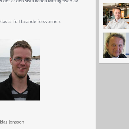
 det är den sista kända iakttagelsen av
iklas är fortfarande försvunnen.
iklas Jonsson