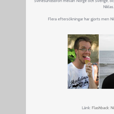
Svinesundsbron mellan Norge och Sverige, och
Niklas.
Flera eftersökningar har gjorts men N
Länk:
Flashback: N