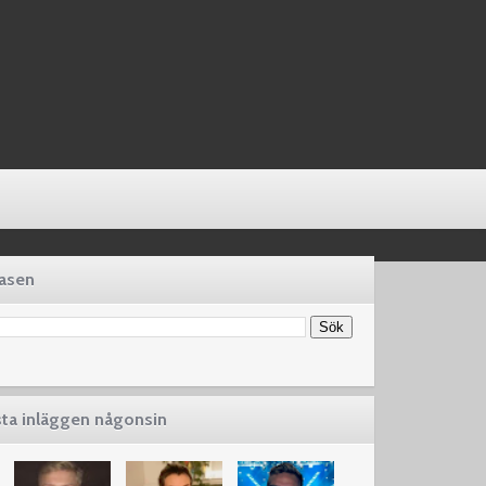
basen
sta inläggen någonsin