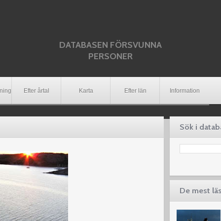
DATABASEN FÖRSVUNNA
PERSONER
dning
Efter årtal
Karta
Efter län
Information
Sök i data
De mest lä