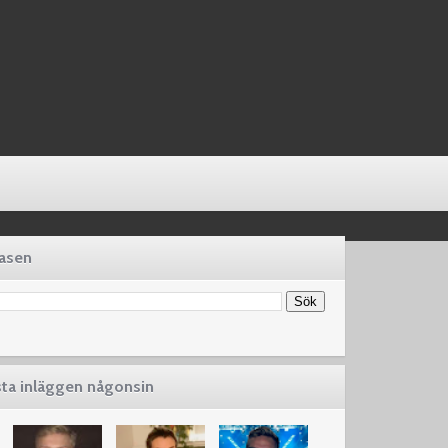
basen
sta inläggen någonsin