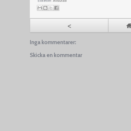
Etiketter:
Avslutad
<
Inga kommentarer:
Skicka en kommentar