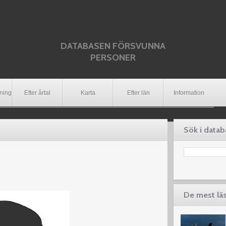
DATABASEN FÖRSVUNNA
PERSONER
dning
Efter årtal
Karta
Efter län
Information
Sök i data
De mest lä