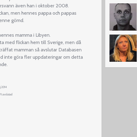
örsvann även han i oktober 2008.
ickan, men hennes pappa och pappas
 henne gömd.
 hennes mamma i Libyen.
 med flickan hem till Sverige, men då
r träffat mamman så avslutar Databasen
 inte göra fler uppdateringar om detta
nde.
j 2014
9, avslutad