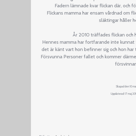
Fadern lämnade kvar flickan där, och f
Flickans mamma har ensam vårdnad om fl
släktingar håller
År 2010 träffades flickan och
Hennes mamma har fortfarande inte kunnat ta
det är känt vart hon befinner sig och hon ha
Försvunna Personer fallet och kommer därmed
försvinna
Skapad den 10 ma
Uppdaterad: 17 maj 201