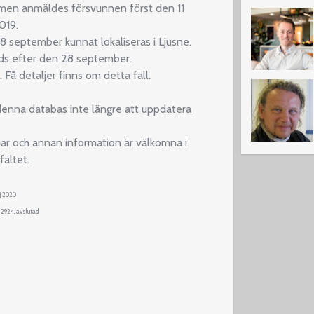
men anmäldes försvunnen först den 11
019.
 september kunnat lokaliseras i Ljusne.
ds efter den 28 september.
 Få detaljer finns om detta fall.
enna databas inte längre att uppdatera
ar och annan information är välkomna i
ältet.
j 2020
 2924, avslutad