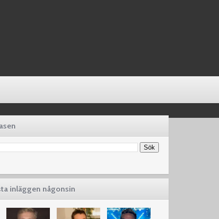
basen
sta inläggen någonsin