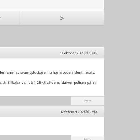
>
17 oktober 2023 kl. 10:49
derhamn av svampplockare, nu har kroppen identifierats.
r tillbaka var då i 28-årsåldern, skriver polisen på sin
Svara
12 februari 2024 kl. 12:44
Svara