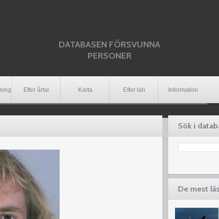
DATABASEN FÖRSVUNNA
PERSONER
dning
Efter årtal
Karta
Efter län
Information
Sök i data
De mest lä