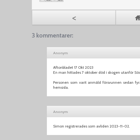
<
3 kommentarer:
Anonym
Aftonbladet 17 Okt 2023
En man hittades 7 oktober död i skogen utanför Sö
Personen som varit anmäld försvunnen sedan fyra å
hemsida.
Anonym
Simon registrerades som avliden 2023-11-02.