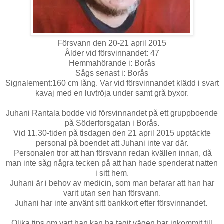
Försvann den 20-21 april 2015
Ålder vid försvinnandet: 47
Hemmahörande i: Borås
Sågs senast i: Borås
Signalement:160 cm lång. Var vid försvinnandet klädd i svart
kavaj med en luvtröja under samt grå byxor.
Juhani Rantala bodde vid försvinnandet på ett gruppboende
på Söderforsgatan i Borås.
Vid 11.30-tiden på tisdagen den 21 april 2015 upptäckte
personal på boendet att Juhani inte var där.
Personalen tror att han försvann redan kvällen innan, då
man inte såg några tecken på att han hade spenderat natten
i sitt hem.
Juhani är i behov av medicin, som man befarar att han har
varit utan sen han försvann.
Juhani har inte använt sitt bankkort efter försvinnandet.
Olika tips om vart han kan ha tagit vägen har inkommit till