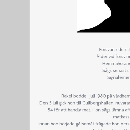
Försvann den: 5
Ålder vid försvi
Hemmahörande
Sågs senast i
Signalemen
Rakel bodde i juli 1980 på vårdhe
Den 5 juli gick hon till Gullbergshallen, nuv
54 för att handla mat. Hon sågs lämna af
matkassa
Innan hon började gå hemåt frågade hon perso