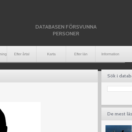
DATABASEN FÖRSVUNNA
PERSONER
dning
Efter årtal
Karta
Efter län
Information
Sök i data
De mest lä