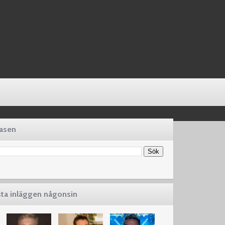
basen
sta inläggen någonsin