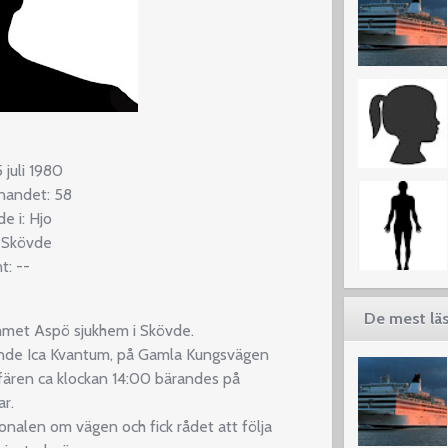
 juli 1980
nnandet: 58
 i: Hjo
: Skövde
t: --
De mest läs
mmet Aspö sjukhem i Skövde.
arande Ica Kvantum, på Gamla Kungsvägen
fären ca klockan 14:00 bärandes på
r.
nalen om vägen och fick rådet att följa