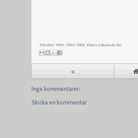
Etiketter:
1980
,
1980-1989
,
Västra Götalands län
<
Inga kommentarer:
Skicka en kommentar