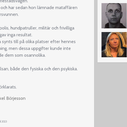
riestadsvägen.
et och har sedan hon lämnade mataffären
örsvunnen.
s, hundpatruller, militär och frivilliga
av inga resultat.
a synts till på olika platser efter hennes
ping, men dessa uppgifter kunde inte
de dem som osannolika.
san, både den fysiska och den psykiska.
rklarats.
kel Börjesson
il 2023