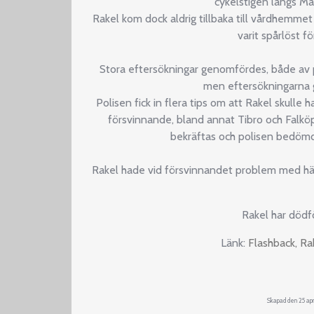
cykelstigen längs Ma
Rakel kom dock aldrig tillbaka till vårdhemm
varit spårlöst f
Stora eftersökningar genomfördes, både av poli
men eftersökningarna g
Polisen fick in flera tips om att Rakel skulle h
försvinnande, bland annat Tibro och Falkö
bekräftas och polisen bedöm
Rakel hade vid försvinnandet problem med häl
Rakel har dödfö
Länk:
Flashback, Ra
Skapad den 25 apr